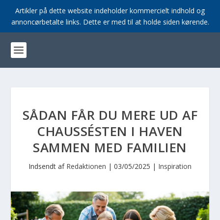
Artikler på dette website indeholder kommercielt indhold og
annoncørbetalte links. Dette er med til at holde siden kørende.
SÅDAN FÅR DU MERE UD AF
CHAUSSÉSTEN I HAVEN
SAMMEN MED FAMILIEN
Indsendt af
Redaktionen
|
03/05/2025
|
Inspiration