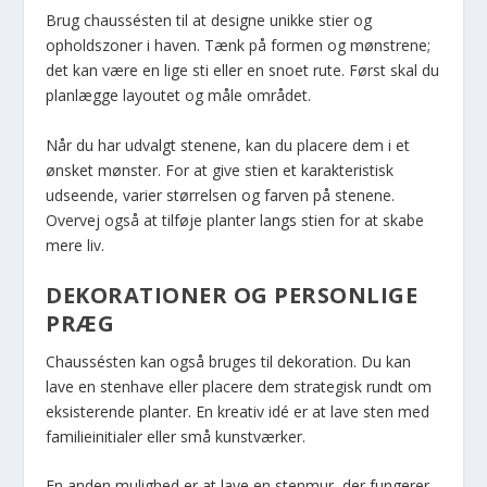
Brug chaussésten til at designe unikke stier og
opholdszoner i haven. Tænk på formen og mønstrene;
det kan være en lige sti eller en snoet rute. Først skal du
planlægge layoutet og måle området.
Når du har udvalgt stenene, kan du placere dem i et
ønsket mønster. For at give stien et karakteristisk
udseende, varier størrelsen og farven på stenene.
Overvej også at tilføje planter langs stien for at skabe
mere liv.
DEKORATIONER OG PERSONLIGE
PRÆG
Chaussésten kan også bruges til dekoration. Du kan
lave en stenhave eller placere dem strategisk rundt om
eksisterende planter. En kreativ idé er at lave sten med
familieinitialer eller små kunstværker.
En anden mulighed er at lave en stenmur, der fungerer